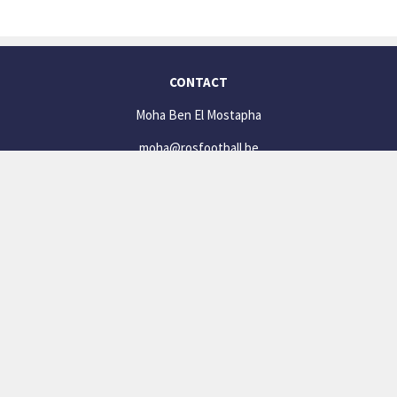
CONTACT
Moha Ben El Mostapha
moha@rosfootball.be
+32 (0) 471 44 04 48
(De 14h à 19h)
SOCIAL
Facebook